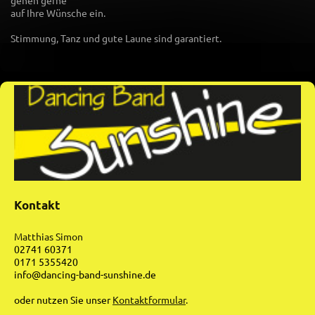
gehen gerne
auf Ihre Wünsche ein.
Stimmung, Tanz und gute Laune sind garantiert.
Kontakt
Matthias Simon
02741 60371
0171 5355420
info@dancing-band-sunshine.de
oder nutzen Sie unser
Kontaktformular
.